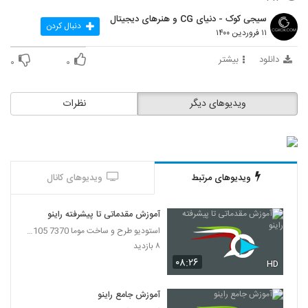
17
سیجی کوک - دنیای CG و هنرهای دیجیتال
دنبال کردن
۱۱ فروردین ۱۴۰۰
آموزش ایجاد جنگل از نمای بالا در تری دی
مکس
دانلود
بیشتر
18
۰
۰
۲۱۵ بازدید
آموزش تکنیک های کامپوزیت عمیق در وی ری
ویدیوهای دیگر
نظرات
و نیوک
19
۲۱۳ بازدید
آموزش شبیه سازی سیستم ذرات سیال در مایا
۲۱۵ بازدید
20
ویدیوهای مرتبط
ویدیوهای کانال
آموزش تکنیک 5SRW در وی ری
آموزش مقدماتی تا پیشرفته راینو
۱۹۳ بازدید
21
استودیو طرح و ساخت موما 7370 7105-021
۸ بازدید
آموزش تکسچرینگ در سابستنس
۰۸:۲۶
HD
۱۸۸ بازدید
22
آموزش جامع راینو