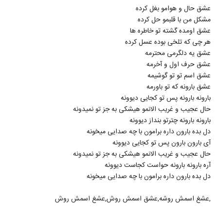
دانلود آهنگ سعید شهروز ساحل
عشق حال و هوامو بغل کرده
۸۶۰ بازدید
21
مشکل من با قلبمو حل کرده
عشق اومده گشته تو خاطره ها
هر چی که تلخی بوده عسل کرده
دانلود آهنگ جدید و زیبای عماد حامدی با نام
عاشقم کردی
عشق یه دلگرمی محترمه
22
۱,۸۱۶ بازدید
عشق حرف اول و آخرمه
عشق اسم تو تو گوشیمه
دانلود آهنگ جدید و زیبای صابر هاشمی با نام
عشق بارونه که تو باورمه
چیکار کنم
23
بارونه بارونه پس تو کجایی دیوونه
۱,۰۷۷ بازدید
حال عجیب و غریب الانمو هیشکی به جز تو نمیدونه
بارونه بارونه چترتو بنداز دیوونه
موزیک زیبای حالمو نمیفهمه از عماد طالب زاده
۱,۲۹۵ بازدید
دل بده بارون داره برامون با چه صدایی میخونه
24
آی بارون بارون پس تو کجایی دیوونه
حال عجیب و غریب الانمو هیشکی به جز تو نمیدونه
آهنگ دیدار از دنگ شو(پاپ)
آره بارونه بارونه حواست کجاست دیوونه
۷۰۰ بازدید
25
دل بده بارون داره برامون با چه صدایی میخونه
علیرضا روزگار آهنگ تویی تویی
,عشغ اسمش روشه,عشق اسمش روش,عشغ اسمش روش
۱,۲۸۰ بازدید
26