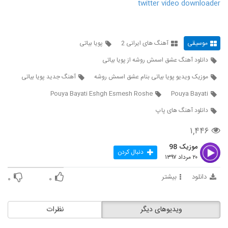
twitter video downloader
دانلود آهنگ محسن یگانه پا به پای تو (ورژن
جدید)
27
۱,۹۰۲ بازدید
موسیقی
آهنگ های ایرانی 2
پویا بیاتی
علی امینی آهنگ اینه عشق من
دانلود آهنگ عشق اسمش روشه از پویا بیاتی
۱,۵۸۷ بازدید
28
موزیک ویدیو پویا بیاتی بنام عشق اسمش روشه
آهنگ جدید پویا بیاتی
Pouya Bayati Eshgh Esmesh Roshe
Pouya Bayati
Ali Arshadi Havadar
دانلود آهنگ های پاپ
۵۶۲ بازدید
29
۱,۴۴۶
آهنگ دل کش از حسین توکلی(پاپ)
موزیک 98
۱,۰۱۵ بازدید
دنبال کردن
30
۲۰ مرداد ۱۳۹۷
دانلود
بیشتر
۰
۰
دانلود آهنگ حسین توکلی یه فکری کن برام
۱,۶۵۵ بازدید
31
ویدیوهای دیگر
نظرات
دانلود آهنگ کار دادی دستم از پازل بند