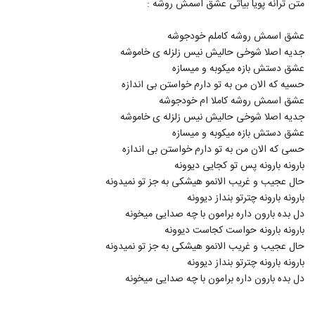
متن ترانه پویا بیاتی عشق اسمش روشه :
15
عشق اسمش روشه کاملم خودجوشه
دانلود آهنگ جدید و زیبای حامد محضرنیا با نام
جدیه اصلا شوخی حالیش نیس زلزله ی خاموشه
پنجره فولاد
16
عشق دستش بازه میکوبه و میسازه
۸۸۱ بازدید
حسیه که الان من به تو دارم خواستن بی اندازه
ایمان محمدی آهنگ عروس آسمونی (رمیکس)
عشق اسمش روشه کاملا ام خودجوشه
۱,۳۵۵ بازدید
جدیه اصلا شوخی حالیش نیس زلزله ی خاموشه
17
عشق دستش بازه میکوبه و میسازه
حسی که الان من به تو دارم خواستن بی اندازه
دانلود آهنگ جدید و زیبای آصف آریا با نام چه
بارونه بارونه پس تو کجایی دیوونه
عجب
18
۱,۳۲۶ بازدید
حال عجیب و غریب الانمو هیشکی به جز تو نمیدونه
بارونه بارونه چترتو بنداز دیوونه
دانلود آهنگ جدید و زیبای یوسف بهراد با نام
دل بده بارون داره برامون با چه صدایی میخونه
اتفاق
بارونه بارونه حواست کجاست دیوونه
19
۱,۲۴۶ بازدید
حال عجیب و غریب الانمو هیشکی به جز تو نمیدونه
بارونه بارونه چترتو بنداز دیوونه
آهنگ آصف آریا (رمیکس) از دی جی میلاد
شیرزاد(پاپ)
دل بده بارون داره برامون با چه صدایی میخونه
20
۳,۶۶۱ بازدید