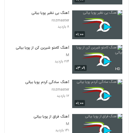
موزیک زیبای مستم کن از بابک ارجمند
آهنگ بی نظیر پویا بیاتی
۱,۱۶۷ بازدید
rozmaster
44
۸ بازدید
۰۱:۰۰
سجاد حاتمی آهنگ عزیزترینی
۹۳۸ بازدید
45
آهنگ کامتو شیرین کن از پویا بیاتی
M
Derayan Toro Mikham
۲۱۴ بازدید
۶۵۱ بازدید
۰۳:۰۹
46
HD
آهنگ سادگی کردم پویا بیاتی
آهنگ مهدی غریب بنام حالا حالا
rozmaster
۹۴۱ بازدید
47
۱۲ بازدید
۰۱:۰۰
دانلود آهنگ وصال امیری تقدیر
۱,۷۱۶ بازدید
48
آهنگ فراق از پویا بیاتی
M
دانلود آهنگ سیامک عباسی من دیوانه نیستم
۱۴۱ بازدید