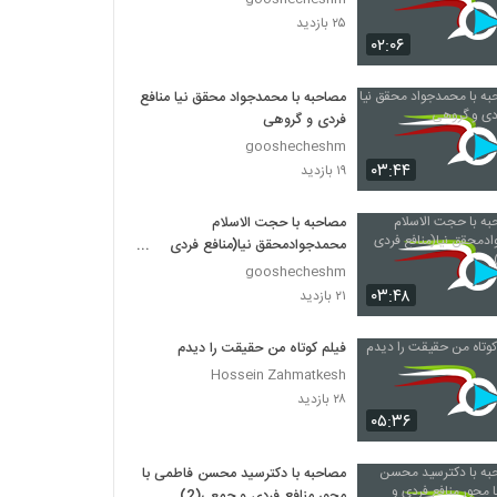
۲۵ بازدید
۰۲:۰۶
مصاحبه با محمدجواد محقق نیا منافع
فردی و گروهی
gooshecheshm
۰۳:۴۴
۱۹ بازدید
مصاحبه با حجت الاسلام
محمدجوادمحقق نیا(منافع فردی
وجمعی)
gooshecheshm
۰۳:۴۸
۲۱ بازدید
فیلم کوتاه من حقیقت را دیدم
Hossein Zahmatkesh
۲۸ بازدید
۰۵:۳۶
مصاحبه با دکترسید محسن فاطمی با
محور منافع فردی و جمعی(2)