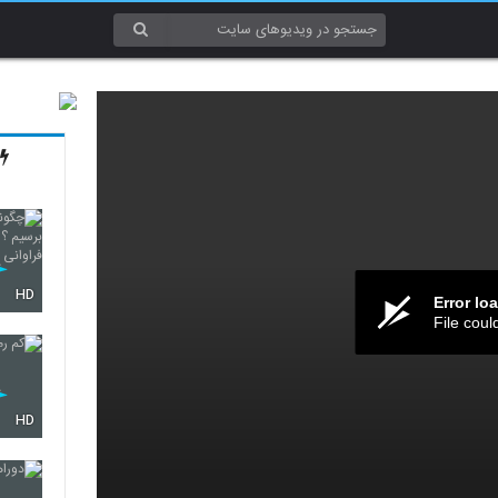
HD
Error lo
File coul
HD