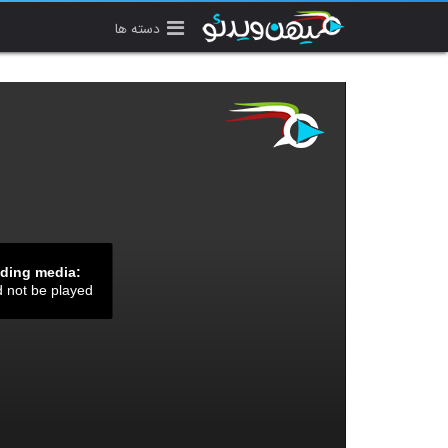
دسته ها
ading media:
d not be played