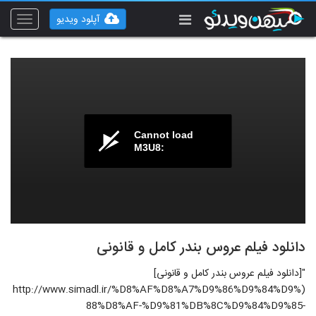
آپلود ویدیو
Toggle
vigation
Cannot load
M3U8:
دانلود فیلم عروس بندر کامل و قانونی
"[دانلود فیلم عروس بندر کامل و قانونی]
(http://www.simadl.ir/%D8%AF%D8%A7%D9%86%D9%84%D9%
88%D8%AF-%D9%81%DB%8C%D9%84%D9%85-