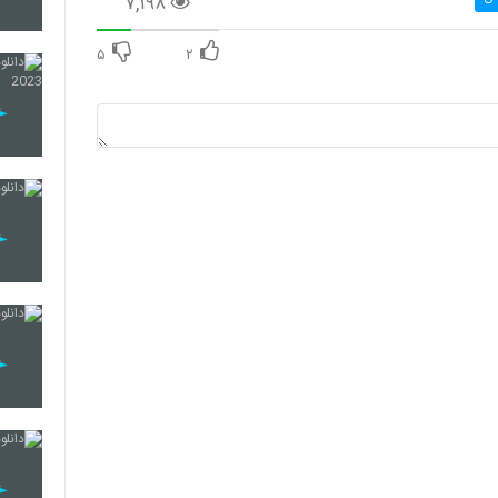
۷,۱۹۸
36
۵
۲
37
38
39
40
41