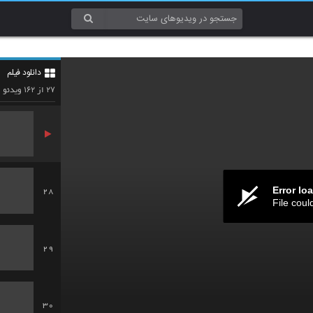
25
دانلود فیلم
26
۱۶۲
۲۷
از
ویدئو
Error lo
28
File coul
29
30