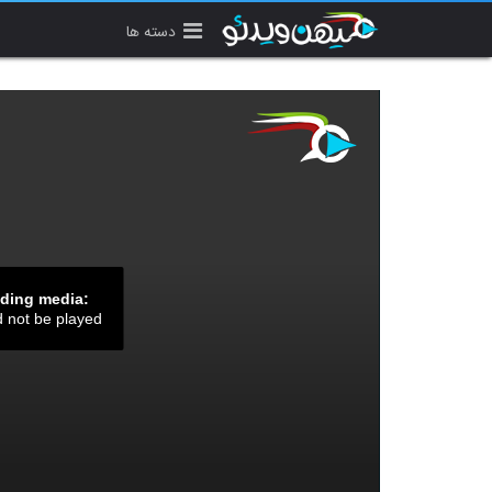
دسته ها
ading media:
d not be played