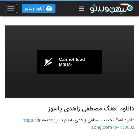
آپلود ویدیو
Toggle
vigation
Cannot load
M3U8:
دانلود آهنگ مصطفی زاهدی پاسوز
دانلود آهنگ جدید مصطفی زاهدی به نام پاسوز »»»»»
https://ir-
song.com?p=153602