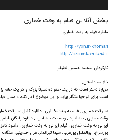
پخش آنلاین فیلم به وقت خماری
دانلود فیلم به وقت خماری
http://yon.ir/khomari
http://namadownload.ir
کارگردان: محمد حسین لطیفی
خلاصه داستان:
درباره دختر است که در یک خانواده نسبتاً بزرگ و در یک خانه بزر
است برای او خواستگار بیاید و این موضوع آغاز کنند داستان فی
به وقت خماری , فیلم به وقت خماری , دانلود کامل به وقت خمار
وقت خماری , نمادانلود , وبسایت نمادانلود , دانلود رایگان فیلم
ایرانی به وقت خماری , فیلم ایرانی به وقت خماری , دانلود کامل ب
پورسرخ، ابوالفضل پورعرب، سیما تیرانداز، غزل حسینی، هنگامه 
کاظمی، شهره لرستانی، محید یاسر، شیرین یزدان‌بخش، همراه با