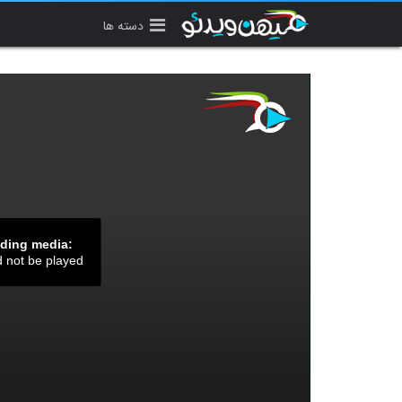
دسته ها
ading media:
d not be played