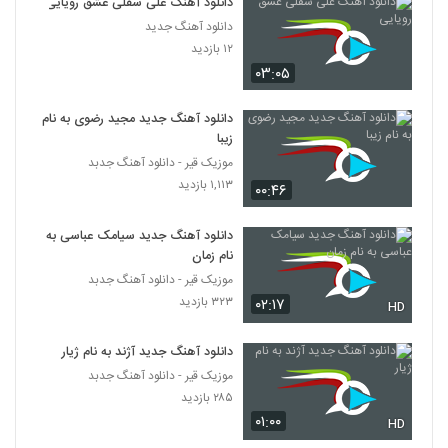
دانلود آهنگ علی سفلی عشق رویایی
۵۴۵ بازدید
382
دانلود آهنگ جدید
۱۲ بازدید
دانلود آهنگ امیر نیک منو عصبی کرده (Amir
۰۳:۰۵
Nik Mano Asabi Kardeh)
383
۴۵۶ بازدید
دانلود آهنگ جدید مجید رضوی به نام
زیبا
آرین بشارتی آهنگ ضربان قلبم
موزیک قیر - دانلود آهنگ جدبد
۱,۶۵۵ بازدید
384
۱,۱۱۳ بازدید
۰۰:۴۶
دانلود آهنگ محمد بهرامی بارون
دانلود آهنگ جدید سیامک عباسی به
(Mohammad Bahrami Baron)
385
نام زمان
۸۹۱ بازدید
موزیک قیر - دانلود آهنگ جدبد
۳۲۳ بازدید
Kianosh Khayyat
۰۲:۱۷
HD
۵۶۷ بازدید
386
دانلود آهنگ جدید آژند به نام ژیار
موزیک قیر - دانلود آهنگ جدبد
علی صدیقی آهنگ صد سال عشق
۲۸۵ بازدید
۲,۹۰۷ بازدید
387
۰۱:۰۰
HD