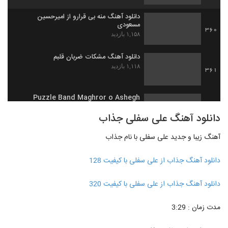
دانلود آهنگ منه بی قرارو از امیرحسین
مسعودی
360
۱,۱۵۸ بازدید
دانلود آهنگ مشکات ضربان قلبم
۱,۱۱۸ بازدید
361
Puzzle Band Maghror o Ashegh
Remix II
362
دانلود آهنگ علی سفلی جذاب
۴۷۱ بازدید
آهنگ زیبا و جدید علی سفلی با نام جذاب
مهدی تارخ آهنگ جاذبه
۶۴۱ بازدید
363
دانلود آهنگ جذاب از علی سفلی با کیفیت 128
دانلود آهنگ نگارا از مهدی یغمایی به همراه
دانلود آهنگ جذاب از علی سفلی با کیفیت 320
متن ترانه
364
۹۱۲ بازدید
مدت زمان : 3:29
دانلود آهنگ امیر عباس گلاب دعوا
۶۴۴ بازدید