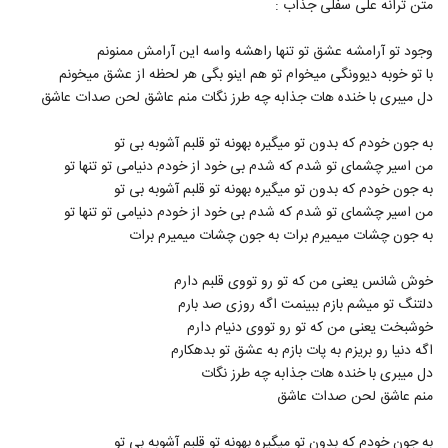
متن ترانه علی سفلی جذاب :
365
وجود تو آرامشه عشق تو تنها راهشه واسه این آرامش ممنونم
دانلود آهنگ مهمونی بهار از مهدی یغمایی
با تو خوبه دیوونگی میخوام تو هم اینو بگی هر لحظه از عشق میخونم
۹۳۷ بازدید
366
دل میبری با خنده هات جذابه چه طرز نگات منم عاشق لحن صدات عاشق
دانلود آهنگ خلیج تا ابد ایرانی از مهدی یغمایی
به جون خودم که بدون تو میگیره بهونه تو قلبم آشوبه بی تو
به همراه متن ترانه
من اسیر چشمای تو شدم که شدم بی خود از خودم دنیامی تو تنها تو
367
۵۴۴ بازدید
به جون خودم که بدون تو میگیره بهونه تو قلبم آشوبه بی تو
من اسیر چشمای تو شدم که شدم بی خود از خودم دنیامی تو تنها تو
دانلود آهنگ مهدی یغمایی دلبر داشتی
به جون چشات میمیرم برات به جون چشات میمیرم برات
(Mehdi Yaghmaei Delbar Dashti)
368
۶۵۲ بازدید
خوش شانس یعنی من که تو رو تووی قلبم دارم
مهدی واحدی آهنگ جدایی
دلتنگ تو میشم بازم ببینمت اگه روزی صد بارم
۶۵۹ بازدید
خوشبخت یعنی من که تو رو تووی دنیام دارم
369
اگه دنیا رو بریزم به پات بازم به عشق تو بدهکارم
دل میبری با خنده هات جذابه چه طرز نگات
مهران احساس آهنگ عید امسال
منم عاشق لحن صدات عاشق
۵۱۰ بازدید
370
به جون خودم که بدون تو میگیره بهونه تو قلبم آشوبه بی تو