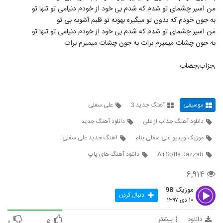
Mehrab Azizi Pelke Shab
من اسیر چشمای تو شدم که شدم بی خود از خودم دنیامی تو تنها تو
۵۳۰ بازدید
371
به جون خودم که بدون تو میگیره بهونه تو قلبم آشوبه بی تو
من اسیر چشمای تو شدم که شدم بی خود از خودم دنیامی تو تنها تو
به جون چشات میمیرم برات به جون چشات میمیرم برات
دانلود آهنگ با تو از مهران خاکباز
۵۱۵ بازدید
372
,جزاب,جضاب
دانلود آهنگ جدید و زیبای مهران افشار با نام
بعد تو
373
۵۸۹ بازدید
موسیقی
آهنگ جدید 3
علی سفلی
دانلود آهنگ جذاب از علی
دانلود آهنگ جدید
آهنگ مهران افشار بنام میبینمت
۵۷۷ بازدید
374
موزیک ویدیو علی سفلی بنام
آهنگ جدید علی سفلی
Ali Sofla Jazzab
دانلود آهنگ های پاپ
دانلود آهنگ من عاشقت شدم از مهران آتش
۶,۹۱۴
۸۵۴ بازدید
375
موزیک 98
دنبال کردن
۱۰ دی ۱۳۹۷
موزیک زیبای دامنه های شهر سوخته از سینا
علم
376
دانلود
بیشتر
۴۲۴ بازدید
۰
۵