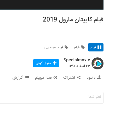
فیلم کاپیتان مارول 2019
فیلم
فیلم
فیلم سینمایی
Specialmovie
دنبال کردن
۲۳ اسفند ۱۳۹۷
دانلود
اشتراک
بعدا میبینم
گزارش