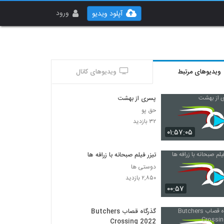
ورود
آپلود ویدیو
ویدیوهای مرتبط
ویدیوهای کانال
پسری از بهشت
حق پو
۳۲ بازدید
۰۱:۵۷:۰۵
تیزر فیلم صبحانه با زرافه ها
دوستی ها
۲,۸۵۰ بازدید
۰۰:۵۷
گذرگاه قصاب Butchers
Crossing 2022