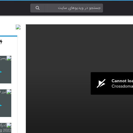
Cannot lo
Crossdomai