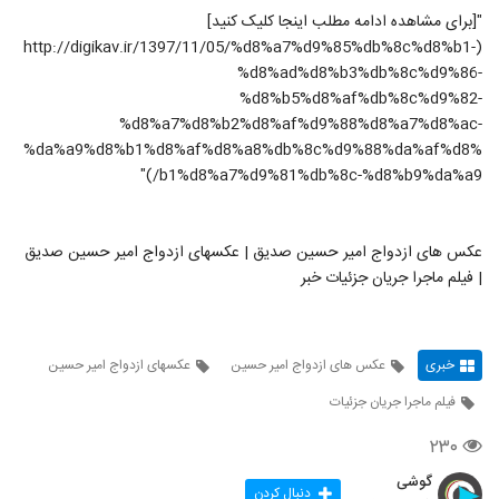
"[برای مشاهده ادامه مطلب اینجا کلیک کنید]
(http://digikav.ir/1397/11/05/%d8%a7%d9%85%db%8c%d8%b1-
%d8%ad%d8%b3%db%8c%d9%86-
%d8%b5%d8%af%db%8c%d9%82-
%d8%a7%d8%b2%d8%af%d9%88%d8%a7%d8%ac-
%da%a9%d8%b1%d8%af%d8%a8%db%8c%d9%88%da%af%d8%
b1%d8%a7%d9%81%db%8c-%d8%b9%da%a9/)"
عکس های ازدواج امیر حسین صدیق | عکسهای ازدواج امیر حسین صدیق
| فیلم ماجرا جریان جزئیات خبر
خبری
عکس های ازدواج امیر حسین
عکسهای ازدواج امیر حسین
فیلم ماجرا جریان جزئیات
۲۳۰
گوشی
دنبال کردن