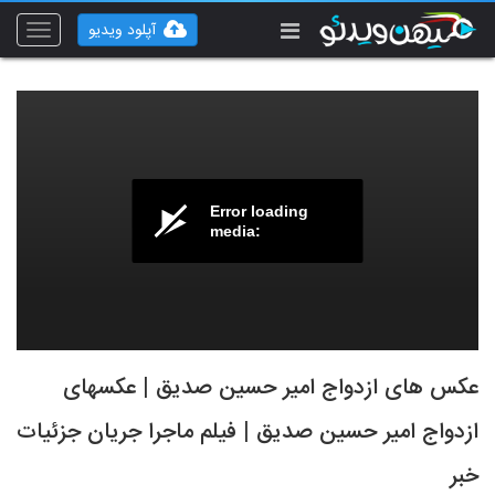
آپلود ویدیو
Toggle
vigation
Error loading
media:
عکس های ازدواج امیر حسین صدیق | عکسهای
ازدواج امیر حسین صدیق | فیلم ماجرا جریان جزئیات
خبر