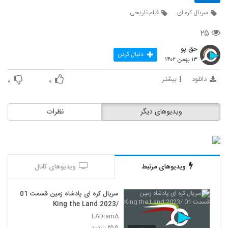
645
سریال کره ای
فیلم تاریخی
۲۵
حق پو
دنبال کردن
۱۳ بهمن ۱۴۰۲
دانلود
بیشتر
۰
۰
ویدیوهای دیگر
نظرات
ویدیوهای مرتبط
ویدیوهای کانال
سریال کره ای پادشاه زمین قسمت 01
/King the Land 2023
EADramA
۲۵۵ بازدید