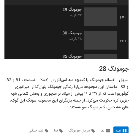
جومونگ 29
۲۲ بازدید
640
جومونگ 30
۲۸ بازدید
641
جومونگ 35
۲۸ بازدید
642
جومونگ 28
سریال - افسانه جومونگ یا کتابچه سه امپراتوری - ۲۰۰۷- - قسمت ، 81 و 82
پسری از بهشت
و 83 - داستان این مجموعه دربارهٔ زندگی جومونگ بنیان‌گذار امپراتوری
۳۲ بازدید
643
گوگوریو است که از ۳۷ تا ۱۹ پیش از میلاد بر منچوری و بخش شمالی شبه
جزیره کره حکومت می‌کرد. از جمله بازیگران این مجموعه سونگ ایل گوک،
جومونگ 38
هان هه جین، کیم سونگ سو هستند
۳۳ بازدید
644
امپراطور بادها 1
فیلم
نما
سریال جومونگ
نما
فیلم جنگی
۳۳ بازدید