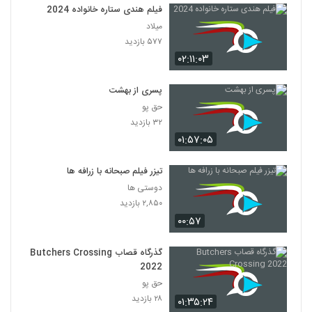
فیلم هندی (جنگجوی ستايش نشده)
فیلم هندی ستاره خانواده 2024
۲۰ بازدید
میلاد
128
۵۷۷ بازدید
۰۲:۱۱:۰۳
فیلم هندی (بازی خطرناک )
۱۹ بازدید
129
پسری از بهشت
حق پو
فیلم هندی (اتفاق)
۳۲ بازدید
۲۳ بازدید
130
۰۱:۵۷:۰۵
تیزر فیلم صبحانه با زرافه ها
سریال (ایلجیما) قسمت نوزدهم
۲۳ بازدید
دوستی ها
131
۲,۸۵۰ بازدید
۰۰:۵۷
فیلم هندی ( گلوله آتش )
۲۲ بازدید
132
گذرگاه قصاب Butchers Crossing
2022
فیلم هندی ( گرفتار )
حق پو
۱۷ بازدید
۲۸ بازدید
۰۱:۳۵:۲۴
133