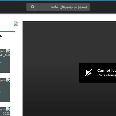
Cannot lo
Crossdomai