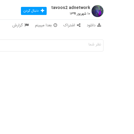
tavoos2 adnetwork
دنبال کردن
۱۰ شهریور ۱۳۹۹
دانلود
اشتراک
بعدا میبینم
گزارش