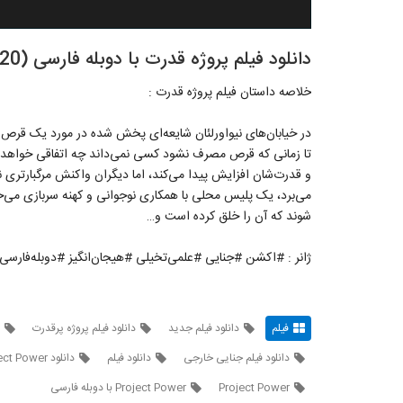
دانلود فیلم پروژه قدرت با دوبله فارسی (Project Power 2020)
خلاصه داستان فیلم پروژه قدرت :
در خیابان‌های نیواورلئان شایعه‌ای پخش شده در مورد یک قرص جد
تا زمانی که قرص مصرف نشود کسی نمی‌داند چه اتفاقی خواهد ا
و قدرت‌شان افزایش پیدا می‌کند، اما دیگران واکنش مرگبارتری 
می‌برد، یک پلیس محلی با همکاری نوجوانی و کهنه‌ سربازی می‌خو
شوند که آن را خلق کرده است و…
ژانر : #اکشن #جنایی #علمی‌تخیلی #هیجان‌انگیز #دوبله‌فارسی
فیلم
دانلود فیلم جدید
دانلود فیلم پروژه پرقدرت
دانلود فیلم جنایی خارجی
دانلود فیلم
دانلود Project Power
Project Power
Project Power با دوبله فارسی