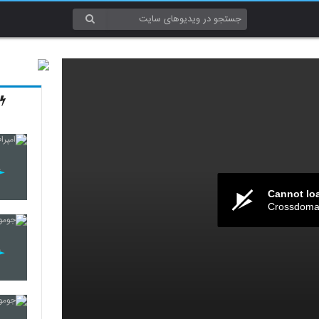
Cannot lo
Crossdomai