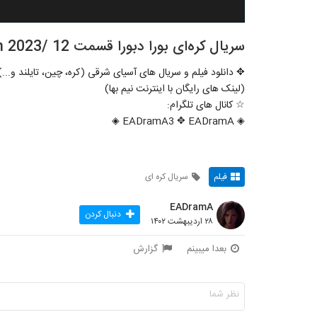
سریال کره‌ای بورا دبورا قسمت 12 /Bora Deborah 2023
✥ دانلود فیلم و سریال های آسیای شرقی (کره، چین، تایلند و...)
(لینک های رایگان با اینترنت نیم بها)
☆ کانال های تلگرام:
◈ EADramA3 ✥ EADramA ◈
فیلم
سریال کره ای
EADramA
دنبال کردن
۲۸ اردیبهشت ۱۴۰۲
بعدا میبینم
گزارش