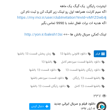
اینترنت رایگان: یک گیگ یک ماهه
اگه سیم کارتت همراهه اول رو لینک زیر کلیک کن و ثبت نام کن
https://my.mci.ir/user/clubInvitation?invId=vMYZDwb4j
اگه هدیه ات برات فعال نشد با 9990 تماس بگیر
لینک کمکی سریال بالش ها -->>
http://yon.ir/balesh13si
فیلم
دانلود قانونی بالشها 13
زمان پخش قسمت 13 بالشها
دانلود بالشها قسمت سیزدهم کامل
بالشها 13
دانلود رایگان بالشها قسمت 13
دانلود قسمت 13 بالشها
بالشها قسمت 13 رایگان
دانلود قسمت سیزدهم بالشها
بالشها قسمت 13 کامل
دانلود رایگان قسمت 13 بالشها
۳۳۷
دانلود فیلم و سریال ایرانی جدید
دنبال کردن
۰۷ آبان ۱۳۹۷