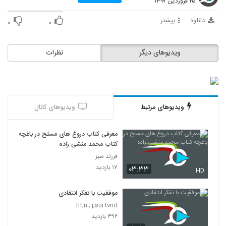
۲۵ فروردین ۱۳۹۷
28
دانلود
بیشتر
۰
۰
030037 - نظریه انتخاب عقلانی
۶۷۸ بازدید
29
ویدیوهای دیگر
نظرات
030038 - نظریه انتخاب عقلانی
۵۹۷ بازدید
30
ویدیوهای مرتبط
ویدیوهای کانال
030039 - نظریه انتخاب عقلانی
۵۹۴ بازدید
31
معرفی کتاب دروغ های مسلح در باغچه
کتاب محمد منشی زاده
030040 - نظریه انتخاب عقلانی
فرزند سبز
۶۰۹ بازدید
32
۱۷ بازدید
۰۳:۳۳
HD
030041 - نظریه انتخاب عقلانی
موفقیت با تفکر انتقادی
۵۰۲ بازدید
fif,n , j,sui tvnd
33
۳۹۶ بازدید