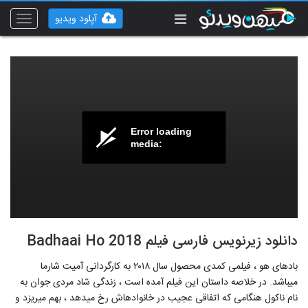
آپلود ویدیو
Toggle
vigation
Error loading
media:
دانلود زیرنویس فارسی فیلم Badhaai Ho 2018
بادهای هو ، فیلمی کمدی محصول سال ۲۰۱۸ به کارگردانی آمیت شارما
می‎باشد. در خلاصه داستان این فیلم آمده است ، زندگی شاد مردی جوان به
نام ناکول هنگامی که اتفاقی عجیب در خانواده‎اش رخ می‎دهد ، بهم می‎ریزد و