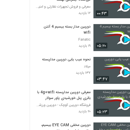
معرفی و فروش تجهیزات نظارتی و امنیتی
۰۰:۴۳
۱۲ بازدید
دوربین مدار بسته بیسیم 4 آنتن
wifi
Fanatic
۰۵:۲۰
۱۹ بازدید
نحوه عیب یابی دوربین مداربسته
میلاد
۱۳۷ بازدید
۰۳:۴۷
معرفی دوربین مداربسته 4g+wifi با
باتری پنل خورشیدی پاور سولار
فروشگاه دوربین کوچک - دوربین ورزشی - دوربین ریز
۰۵:۲۳
۲۰ بازدید
دوربین مخفی EYE CAM بیسیم،