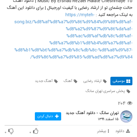
Music By Ershad Rezaei Halate Cheshmaye To | دانلود آهنگ
حالت چشمای تو از ارشاد رضایی با کیفیت اورجینال | برای دانلود این آهنگ
به لینک مراجعه کنید :
https://myteh-
song.biz/%d8%af%d8%a7%d9%86%d9%84%d9%88%d8%af-
%d8%a2%d9%87%d9%86%da%af-
%d8%ac%d8%af%db%8c%d8%af-
%d8%a7%d8%b1%d8%b4%d8%a7%d8%af-
%d8%b1%d8%b6%d8%a7%db%8c%db%8c-%d8%a8%d9%87-
%d9%86%d8%a7%d9%85-%d8%ad%d8%a7%d9%84/
موسیقی
ارشاد رضایی
آهنگ
آهنگ جدید
پخش سراسری تهران سانگ
۲۰۴
تهران سانگ - دانلود آهنگ جدید
دنبال کردن
۱۵ اسفند ۱۳۹۹
دانلود
بیشتر
۰
۰