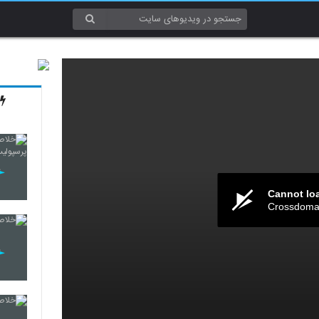
Cannot lo
Crossdomai