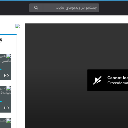
HD
Cannot lo
Crossdomai
HD