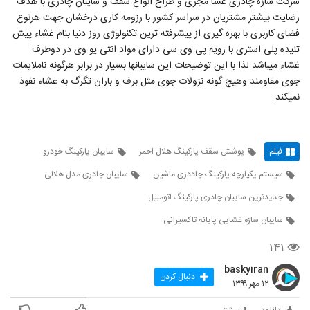
شرکت سازه چادری غشا مجری و طراح انواع سقف و سایبان چادری با هدف
رضایت بیشتر مشتریان در سراسر کشور با رزومه کاری درخشان جهت هرنوع
فضای کاربری با بهره گیری از پیشرفته ترین تکنولوژی روز دنیا بنام غشاء پیش
تنیده پلی استری با رویه پی وی سی دارای مواد انتی یو وی در دوطرف
غشاء میباشد لذا با این توضیحات این سایبانها بسیار در برابر هرگونه ناملایمات
جوی مقاومند وهیچ گونه نزولات جوی مثل برف و باران تگرگ به غشاء نفوذ
نمیکند.
فیلم
پوشش سقف پارکینگ هلال احمر
سایبان پارکینگ خودرو
سیستم یکپارچه پارکینگ چاددری ماشین
سایبان چادری مدل هلالی
جدیدترین سایبان چادری پارکینگ اتومبیل
سایبان سازه غشایی پایانه تاکسیرانی
۱۴۱
baskyiran
دنبال کردن
۱۲ مهر ۱۳۹۹