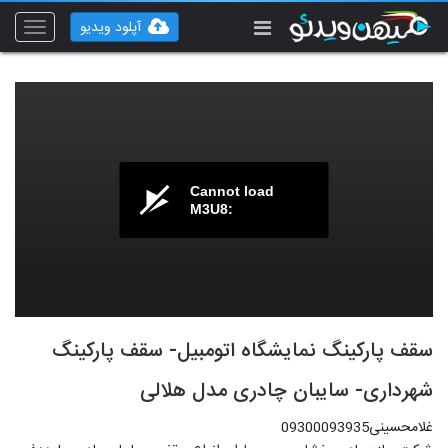
آپلود ویدیو
Toggle
vigation
Cannot load
M3U8:
سقف پارکینگ نمایشگاه اتومبیل- سقف پارکینگ
شهرداری- سایبان چادری مدل هلالی
غلامحسینی09300093935