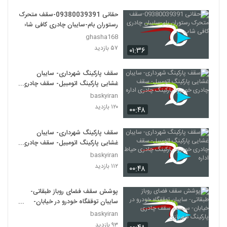
حقانی 09380039391-سقف متحرک
رستوران بام-سایبان چادری کافی شاپ
ghasha168
۵۷ بازدید
۰۱:۳۶
سقف پارکینگ شهرداری- سایبان
غشایی پارکینگ اتومبیل- سقف چادری
خودرو- پارکینگ چادری اداره
baskyiran
۱۲۰ بازدید
۰۰:۴۸
سقف پارکینگ شهرداری- سایبان
غشایی پارکینگ اتومبیل- سقف چادری
خودرو- پارکینگ چادری حیاط اداره
baskyiran
۱۱۲ بازدید
۰۰:۴۸
پوشش سقف فضای روباز طبقاتی-
سایبان توقفگاه خودرو در خیابان-
سیستم سقف چادری پارکینگ شهربازی
baskyiran
۹۳ بازدید