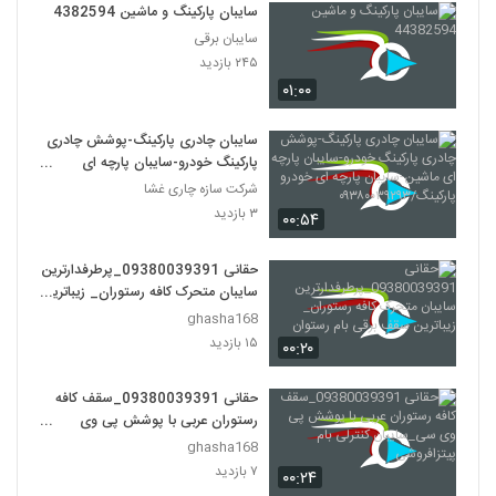
سایبان پارکینگ و ماشین 44382594
سایبان برقی
۲۴۵ بازدید
۰۱:۰۰
سایبان چادری پارکینگ-پوشش چادری
پارکینگ خودرو-سایبان پارچه ای
ماشین-سایبان پارچه ای خودرو
شرکت سازه چاری غشا
پارکینگ/۰۹۳۸۰۰۳۹۲۹۳
۳ بازدید
۰۰:۵۴
حقانی 09380039391_پرطرفدارترین
سایبان متحرک کافه رستوران_ زیباترین
سقف برقی بام رستوان
ghasha168
۱۵ بازدید
۰۰:۲۰
حقانی 09380039391_سقف کافه
رستوران عربی با پوشش پی وی
سی_سایبان کنترلی بام پیتزافروشی
ghasha168
۷ بازدید
۰۰:۲۴