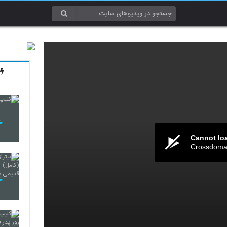
Cannot lo
Crossdomai