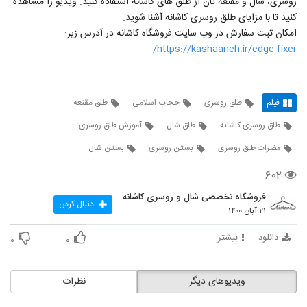
روسری، شال و مقنعه تان از طلق های کاشانه استفاده کنید. ویدیو را مشاهده
کنید تا با مزایای طلق روسری کاشانه آشنا شوید.
امکان ثبت سفارش در وب سایت فروشگاه کاشانه در آدرس زیر:
https://kashaaneh.ir/edge-fixer/
فیلم
طلق روسری
حجاب اسلامی
طلق مقنعه
طلق روسری کاشانه
طلق شال
آموزش طلق روسری
مضرات طلق روسری
بستن روسری
بستن شال
۶۰۲
فروشگاه تخصصی شال و روسری کاشانه
دنبال کردن
۲۱ آبان ۱۴۰۰
دانلود
بیشتر
۰
۰
ویدیوهای دیگر
نظرات