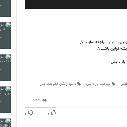
یزیون ایران مراجعه نمایید //
شه اولین باشید//
_پارادایس
دایس
تیزر فیلم پارادایس
دانلود رایگان فیلم پارادایس
۳۳۱
۰
۰