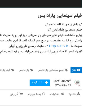
فیلم سینمایی پارادایس
// یاهو یا من لا اله الا هو //
فیلم سینمایی پارادایس //
برای مشاهده فیلم های سینمایی و سریالی روز ایران به سایت تلو
راستی رو گذینه عضویت در پیج هم کلیک کنید تا این سایت همی
سایت ما :
Http://ir-tv.ir
// سایت رسمی تلویزیون ایران
#پارادایس #سینمایی_پارادایس #فیلم_پارادایس #دانلود_فیلم
طنز
فیلم سینمایی پارادایس
پارادایس
فیلم پارا
تلویزیون ایران
دنبال کردن
۲۷ مرداد ۱۳۹۸
دانلود
اشتراک
بعدا میبینم
گزارش