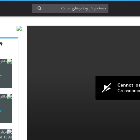
Cannot lo
Crossdomai