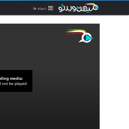
دسته ها
ading media:
d not be played