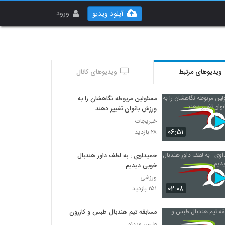
ورود
آپلود ویدیو
ویدیوهای مرتبط
ویدیوهای کانال
مسئولین مربوطه نگاهشان را به
ورزش بانوان تغییر دهند
خبریجات
۰۶:۵۱
۲۸ بازدید
حمیداوی : به لطف داور هندبال
خوبی دیدیم
ورزشی
۰۲:۰۸
۲۵۱ بازدید
مسابقه تيم هندبال طبس و کازرون
طبس ويدئو