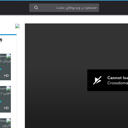
HD
Cannot lo
Crossdomai
HD