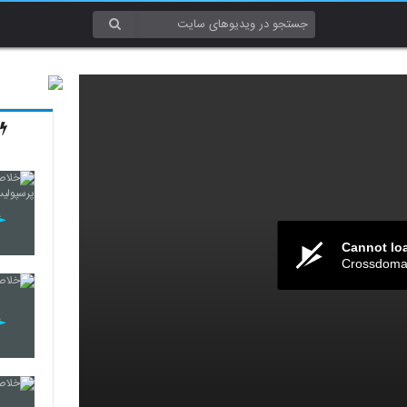
Cannot lo
Crossdomai