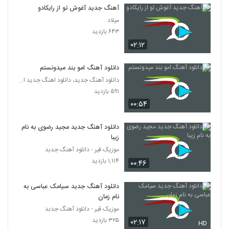
دانلود آهنگ ابراهیم چاردولی حبس ابد
آهنگ جدید آغوش تو از رایکادو
(Ebrahim Chahardoli Habs Abad)
2102
میلاد
۳۱۶ بازدید
۶۴۳ بازدید
۰۲:۱۲
آهنگ کلافه از کیان کهتری(پاپ)
۳۰۷ بازدید
2103
دانلود آهنگ امو بند میدونستم
دانلود آهنگ جدید، دانلود اهنگ جدید ایرانی
موزیک زیبای نباشه دنیا از آرمین تارخ
۵۹۱ بازدید
۳۹۳ بازدید
2104
۰۰:۵۴
دانلود آهنگ محمد مهرزاد تنها آرزوم
دانلود آهنگ جدید مجید رضوی به نام
۳۰۸ بازدید
زیبا
2105
موزیک قیر - دانلود آهنگ جدبد
۱,۱۱۴ بازدید
۰۰:۴۶
آهنگ روح اله صادقیان بنام رگبار تردید
۲۴۵ بازدید
2106
دانلود آهنگ جدید سیامک عباسی به
نام زمان
موزیک زیبای عشق رویایی از مصطفی احمدی
موزیک قیر - دانلود آهنگ جدبد
۳۲۰ بازدید
۳۲۵ بازدید
۰۲:۱۷
2107
HD