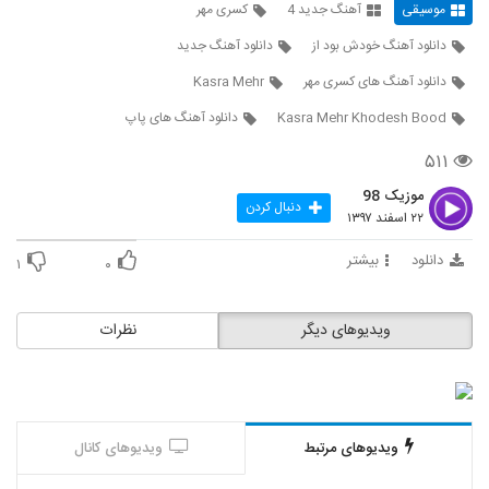
موسیقی
آهنگ جدید 4
کسری مهر
2096
۲۸۸ بازدید
دانلود آهنگ خودش بود از
دانلود آهنگ جدید
امیر سلیمانی آهنگ غرور لعنتی
دانلود آهنگ های کسری مهر
Kasra Mehr
۲۷۹ بازدید
2097
Kasra Mehr Khodesh Bood
دانلود آهنگ های پاپ
شایان اشراقی آهنگ بیا آشتی
۵۱۱
۷۵۱ بازدید
2098
موزیک 98
دنبال کردن
۲۲ اسفند ۱۳۹۷
دانلود آهنگ مگه کیه از فرهاد زندوکیلی
دانلود
بیشتر
۲۹۱ بازدید
۱
۰
2099
دانلود آهنگ بارون ستاره از کسری کریمی به
ویدیوهای دیگر
نظرات
همراه متن ترانه
2100
۲۸۸ بازدید
مجتبی ضیایی آهنگ دنیامی
۳۴۲ بازدید
2101
ویدیوهای مرتبط
ویدیوهای کانال