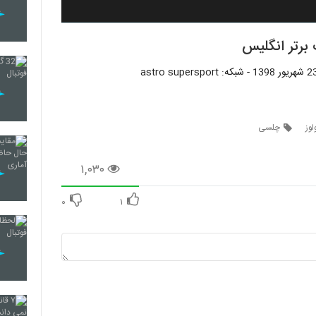
برتر انگلیس
لوز
چلسی
۱,۰۳۰
۰
۱