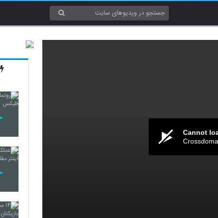
Cannot lo
Crossdomai