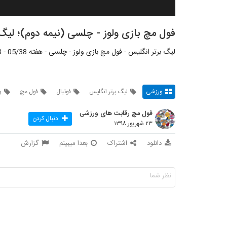
فول مچ بازی ولوز - چلسی (نیمه دوم)؛ لیگ 
لیگ برتر انگلیس - فول مچ بازی ولوز - چلسی - هفته 05/38 - 23 شهریور 1398 - شبکه: astro supersport
ورزشی
لیگ برتر انگلیس
فوتبال
فول مچ
و
فول مچ رقابت های ورزشی
دنبال کردن
۲۳ شهریور ۱۳۹۸
دانلود
اشتراک
بعدا میبینم
گزارش