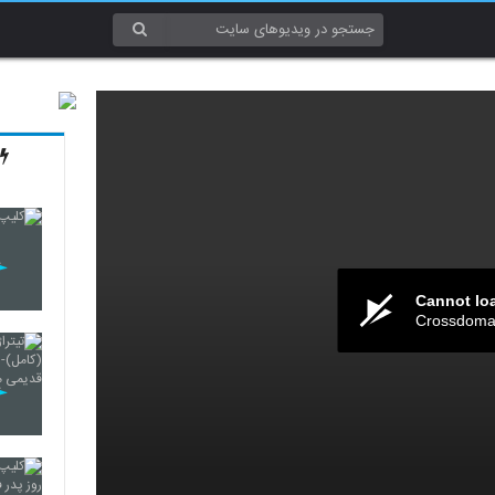
Cannot lo
Crossdomai