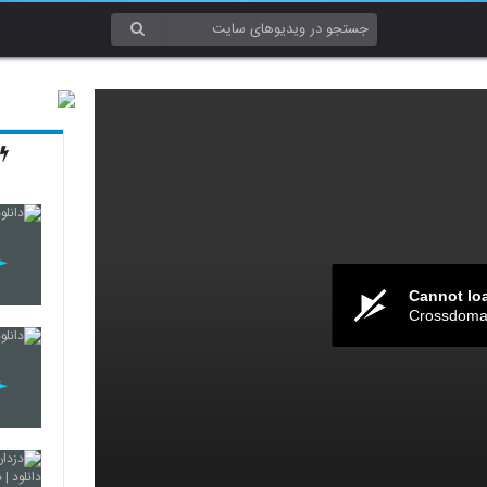
Cannot lo
Crossdomai