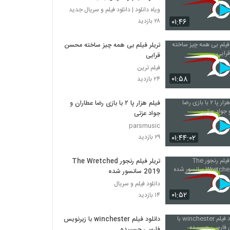
ویاه دانلود | دانلود فیلم و سریال جدید
۰۱:۴۶
۲۸ بازدید
تریلر فیلم بی همه چیز ساخته محسن
قرایی
فیلم ترین
۰۱:۵۸
۲۴ بازدید
فیلم هزار پا ۲ با بازی رضا عطاران و
جواد عزتی
parsmusic
۰۱:۴۴:۰۲
۲۹ بازدید
تریلر فیلم رنجور The Wretched
2019 سانسور شده
دانلود فیلم و سریال
۰۱:۵۲
۱۴ بازدید
دانلود فیلم winchester با زیرنویس
فارسی چسبیده