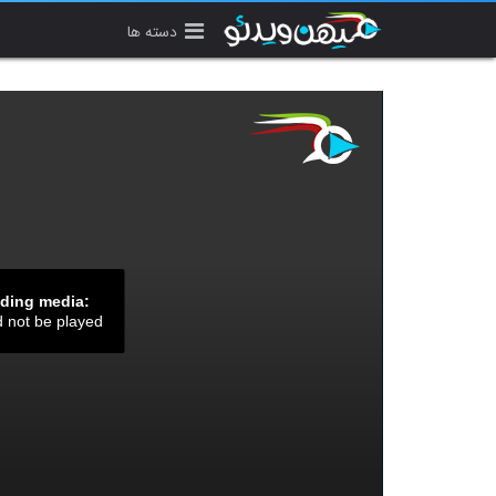
دسته ها
ading media:
d not be played