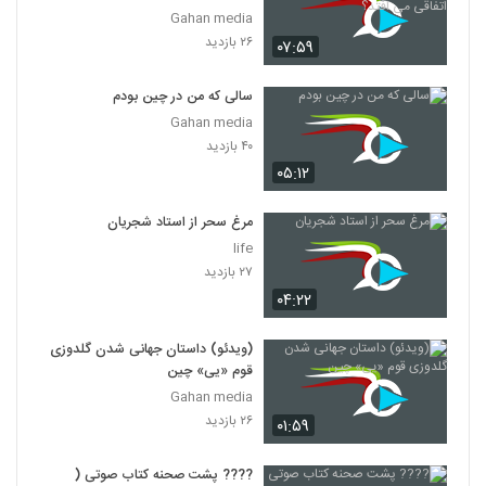
افتد؟
Gahan media
۲۶ بازدید
۰۷:۵۹
سالی که من در چین بودم
Gahan media
۴۰ بازدید
۰۵:۱۲
مرغ سحر از استاد شجریان
life
۲۷ بازدید
۰۴:۲۲
(ویدئو) داستان جهانی شدن گلدوزی
قوم «یی» چین
Gahan media
۲۶ بازدید
۰۱:۵۹
???? پشت صحنه کتاب صوتی (