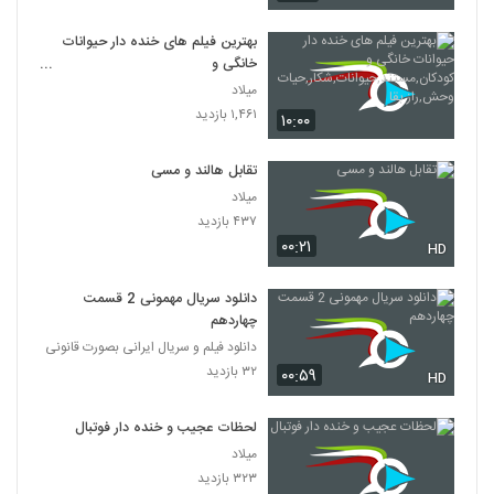
بهترین فیلم های خنده دار حیوانات
خانگی و
کودکان,مستند,حیوانات,شکار,حیات
میلاد
وحش,راز بقا
۱,۴۶۱ بازدید
۱۰:۰۰
تقابل هالند و مسی
میلاد
۴۳۷ بازدید
۰۰:۲۱
HD
دانلود سریال مهمونی 2 قسمت
چهاردهم
دانلود فیلم و سریال ایرانی بصورت قانونی
۳۲ بازدید
۰۰:۵۹
HD
لحظات عجیب و خنده دار فوتبال
میلاد
۳۲۳ بازدید