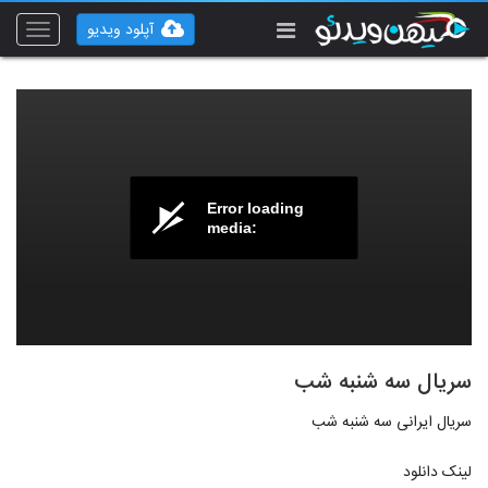
آپلود ویدیو
Toggle
vigation
Error loading
media:
سریال سه شنبه شب
سریال ایرانی سه شنبه شب
لينک دانلود