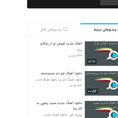
امیرحسین افتخاری آهنگ حال پریشون
۱,۲۳۹ بازدید
ویدیوهای مرتبط
ویدیوهای کانال
عمران طاهری آهنگ کیفم کوکه
۹۲۹ بازدید
آهنگ جدید آغوش تو از رایکادو
میلاد
دانلود آهنگ سهیل جامی ولگرد (Soheil Jami
۶۴۳ بازدید
Velgard)
۰۲:۱۲
۶۷۵ بازدید
دانلود آهنگ امو بند میدونستم
Vahid Nasertorabi Az Daste To Ey Yar
دانلود آهنگ جدید، دانلود اهنگ جدید ایرانی
۶۵۶ بازدید
۵۹۱ بازدید
۰۰:۵۴
مهدی ماهان آهنگ جون منی
۱,۲۸۷ بازدید
دانلود آهنگ جدید مجید رضوی به
نام زیبا
موزیک قیر - دانلود آهنگ جدبد