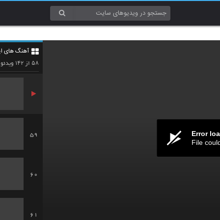
56
آهنگ های ایر
57
۱۴۲
۵۸
از
ویدئو
Error lo
59
File coul
60
61