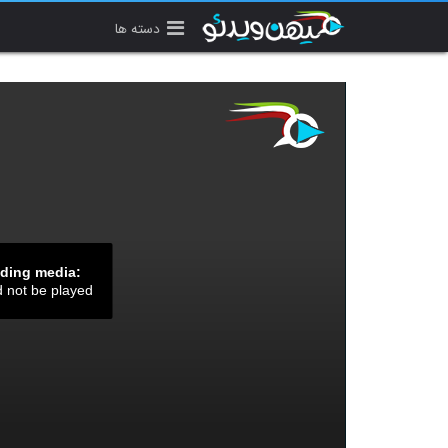
دسته ها
ading media:
d not be played