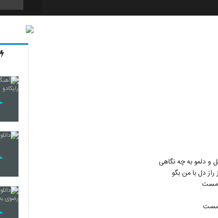
62
63
64
65
و دلمو به چه نگاهی
 راز دل با من بگو
ت مست
66
ت مست