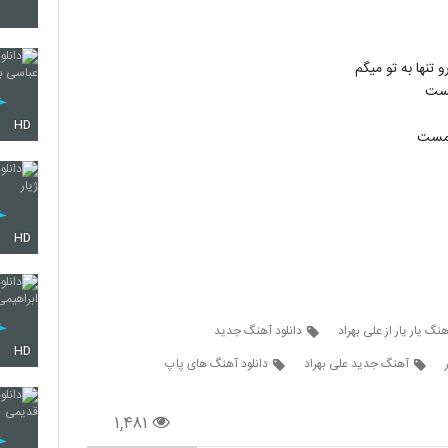
67
 تنها به تو میگم
مست
68
HD
ت مست
69
HD
70
هنگ یار یار از علی بهراد
دانلود آهنگ جدید
HD
71
آهنگ جدید علی بهراد
دانلود آهنگ های پاپ
۱,۴۸۱
72