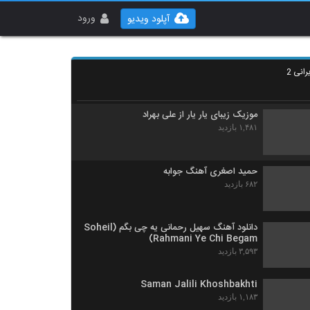
آهنگ افشین آذری بنام رابطه
۱,۳۲۶ بازدید
ورود
آپلود ویدیو
دانلود آهنگ من دیوانه نیستم از حمید صفت
انی 2
۱,۲۳۸ بازدید
موزیک زیبای یار یار از علی بهراد
۱,۴۸۱ بازدید
حمید اصغری آهنگ جوابه
۶۸۲ بازدید
دانلود آهنگ سهیل رحمانی یه چی بگم (Soheil
Rahmani Ye Chi Begam)
۳,۵۹۳ بازدید
Saman Jalili Khoshbakhti
۱,۱۸۳ بازدید