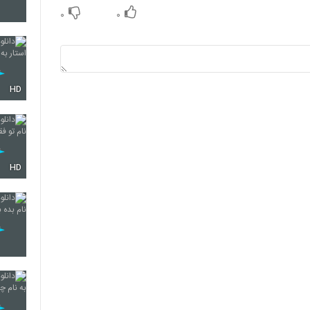
۰
۰
73
HD
74
75
HD
76
77