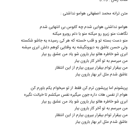
مدت زمان : 3:15
121
۸۹۹ بازدید
متن ترانه محمد اصفهانی هوامو نداشتی :
دانلود آهنگ آقای داماد از آرمین نصرتی به
همراه متن ترانه
122
هوامو نداشتی هوایی شدم چه کابوس بی انتهایی شدم
۴,۹۲۱ بازدید
نگاهت منو زیرو رو میکنه منو با دلم روبرو میکنه
منو دست بسته تو و قلب خسته که هر کی رسیده یه جاشو شکسته
آهنگ گلپری جون از آرمین نصرتی(پاپ)
ولی حسن عاشق به دیوونگیشه یه وقتایی کوهم دلش ابری میشه
۹,۰۷۰ بازدید
123
ابری شو خاطره هاتو ببار بارون شو یاد من عشق رو بیار
من میرسم به تو آخر کار بارون ببار
دانلود آهنگ مرتضی غلامی عاشقم باش
من بیقرار توام بیقرار بیرون بیارم از این انتظار
۱,۴۲۹ بازدید
124
عاشق شدم مثل ابر بهار بارون ببار
پریشونم اما پریشون ترم کن فقط از تو میخوام یکم باورم کن
آهنگ کمر باریک از وحید فریاد(پاپ)
۲,۴۴۲ بازدید
هوام از نفس هات داره جون میگیره نفس میکشم تا خیالت نگیره
125
ابری شو خاطره هاتو ببار بارون شو یاد من عشق رو بیار
من میرسم به تو آخر کار بارون ببار
Mahan Bahramkhan Ravanparish
من بیقرار توام بیقرار بیرون بیارم از این انتظار
۶۲۲ بازدید
126
عاشق شدم مثل ابر بهار بارون ببار