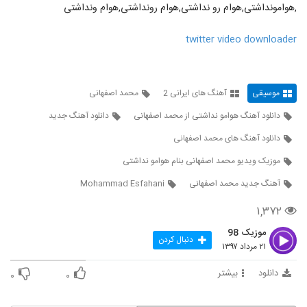
دانلود آهنگ مهدی ماهان جادوی چشمات
,هوامونداشتی,هوام رو نداشتی,هوام رونداشتی,هوام ونداشتی
(Mehdi Mahan Jadooye Cheshmat)
127
۱,۳۹۶ بازدید
twitter video downloader
دانلود آهنگ دنیای خیالی از ناصر صدر
۸۳۷ بازدید
128
موسیقی
آهنگ های ایرانی 2
محمد اصفهانی
Amir hossein modares Khabo Roya
دانلود آهنگ هوامو نداشتی از محمد اصفهانی
دانلود آهنگ جدید
۶۱۷ بازدید
129
دانلود آهنگ های محمد اصفهانی
موزیک ویدیو محمد اصفهانی بنام هوامو نداشتی
آهنگ فکر تو از محسن یگانه(پاپ)
آهنگ جدید محمد اصفهانی
Mohammad Esfahani
۱,۸۵۳ بازدید
130
۱,۳۷۲
آهنگ مهدی احمدوند بنام دیوار
موزیک 98
۲,۱۳۳ بازدید
دنبال کردن
131
۲۱ مرداد ۱۳۹۷
دانلود
بیشتر
۰
۰
دانلود آهنگ مصطفی پاشایی فقط عشق
۱,۰۱۶ بازدید
132