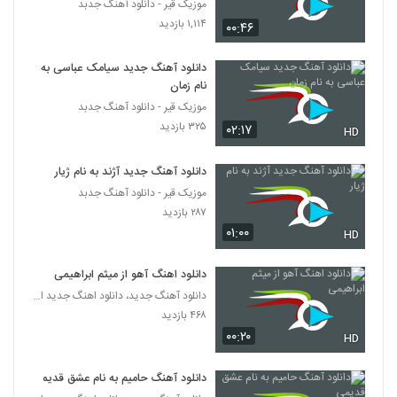
(DJ MOMO Tavalod Remix)
موزیک قیر - دانلود آهنگ جدبد
138
۶,۰۷۵ بازدید
۱,۱۱۴ بازدید
۰۰:۴۶
آهنگ باشه از مجید اصلاحی(پاپ)
دانلود آهنگ جدید سیامک عباسی به
۱,۲۵۴ بازدید
139
نام زمان
موزیک قیر - دانلود آهنگ جدبد
۳۲۵ بازدید
دانلود آهنگ فاتح نورایی عزیزم چته
۰۲:۱۷
HD
۱,۰۹۳ بازدید
140
دانلود آهنگ جدید آژند به نام ژیار
موزیک قیر - دانلود آهنگ جدبد
دانلود آهنگ هوروش بند خستم (Hoorosh
Band Khaastam)
۲۸۷ بازدید
141
۱,۷۱۰ بازدید
۰۱:۰۰
HD
دانلود آهنگ وحید یگانه سن منیم سن
دانلود اهنگ آهو از میثم ابراهیمی
۱,۹۷۷ بازدید
142
دانلود آهنگ جدید، دانلود اهنگ جدید ایرانی
۴۶۸ بازدید
۰۰:۲۰
HD
دانلود آهنگ حامیم به نام عشق قدیمی