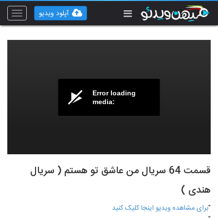
آپلود ویدیو
Toggle
vigation
Error loading
media:
قسمت 64 سریال من عاشق تو هستم ( سریال
هندی )
"
برای مشاهده ویدیو اینجا کلیک کنید