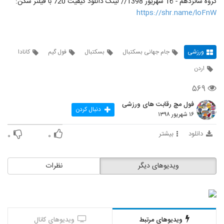
گروه شانزدهم - 16 شهریور 1398// لینک دانلود کیفیت 720 با فیلتر شکن:
https://shr.name/loFnW
ورزشی
جام جهانی بسکتبال
بسکتبال
فول گیم
کانادا
اردن
۵۶۹
فول مچ رقابت های ورزشی
دنبال کردن
۱۶ شهریور ۱۳۹۸
دانلود
بیشتر
۰
۰
ویدیوهای دیگر
نظرات
ویدیوهای مرتبط
ویدیوهای کانال