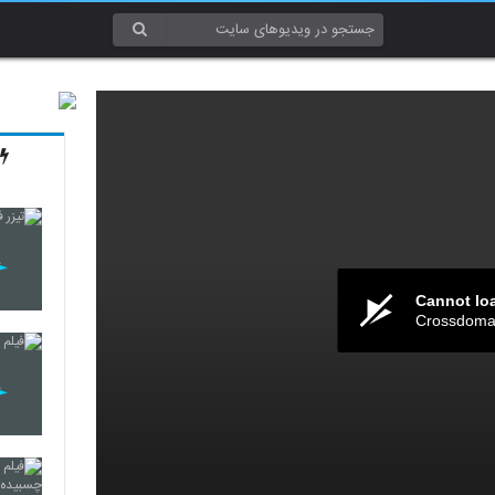
Cannot lo
Crossdomai