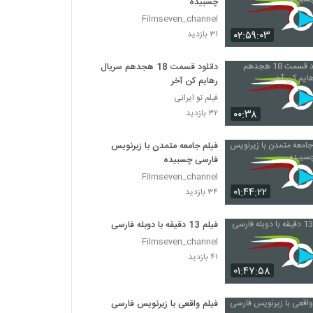
چسبیده
Filmseven_channel
۰۲:۵۹:۰۳
۳۱ بازدید
دانلود قسمت 18 هجدهم سریال
رهایم کن آخر
فیلم تو ایرانی
۰۰:۳۸
۳۲ بازدید
فیلم جامعه متمدن با زیرنویس
فارسی چسبیده
Filmseven_channel
۰۱:۴۴:۲۲
۳۴ بازدید
فیلم 13 دقیقه با دوبله فارسی
Filmseven_channel
۴۱ بازدید
۰۱:۴۷:۵۸
فیلم واقعی با زیرنویس فارسی