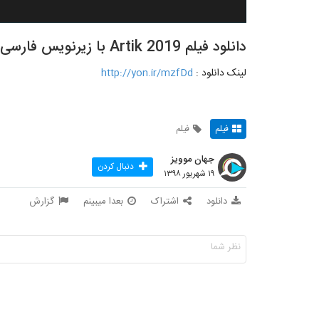
دانلود فیلم Artik 2019 با زیرنویس فارسی
لینک دانلود :
http://yon.ir/mzfDd
فیلم
فیلم
جهان موویز
دنبال کردن
۱۹ شهریور ۱۳۹۸
دانلود
اشتراک
بعدا میبینم
گزارش