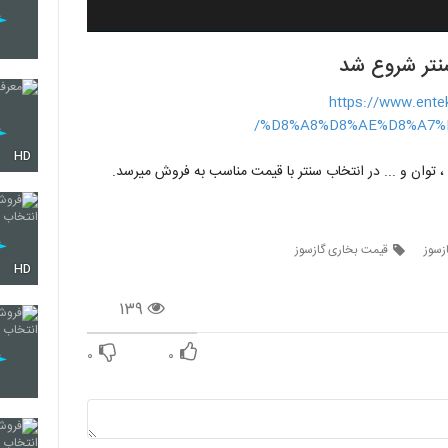
نتر شروع شد
https://www.en
%D8%A8%D8%AE%D8%A7%
HD
ی ، توان و ... در انتخاب سنتر با قیمت مناسب به فروش میرسد.
زسوز
قیمت بخاری گازسوز
HD
۱۳۹
۰
۰