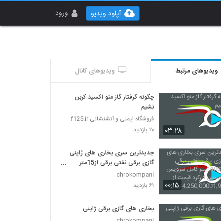
ورود
آپلود ویدیو
ویدیوهای مرتبط
ویدیوهای کانال
چگونه گرفتار گاز منو اکسید کربن
نشیم
فروشگاه ایمنی و آتشنشانی f125.ir
۰۳:۲۸
۲۰ بازدید
جدیدترین سری بخاری های ژاپنی
گازی برقی نفتی برقی از15متر
تا110متر کامل سرویس شده و
chrokompani
تضمین کارکرد قیمت از
۰۰:۱۵
۶۱ بازدید
1,900,000تا4,250,000تومان
بخاری های گازی برقی ژاپنی
chrokompani