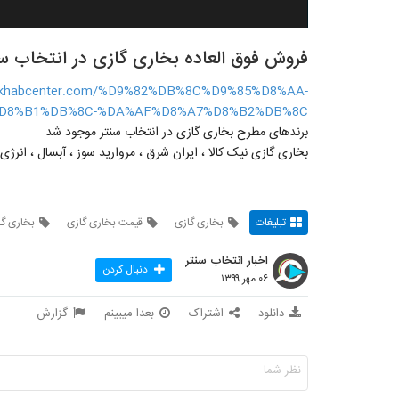
فروش فوق العاده بخاری گازی در انتخاب س
tekhabcenter.com/%D9%82%DB%8C%D9%85%D8%AA-
D8%B1%DB%8C-%DA%AF%D8%A7%D8%B2%DB%8C/
برندهای مطرح بخاری گازی در انتخاب سنتر موجود شد
بخاری گازی نیک کالا ، ایران شرق ، مروارید سوز ، آبسال ، انرژ
تبلیغات
بخاری گازی
قیمت بخاری گازی
بخاری گا
اخبار انتخاب سنتر
دنبال کردن
۰۶ مهر ۱۳۹۹
دانلود
اشتراک
بعدا میبینم
گزارش