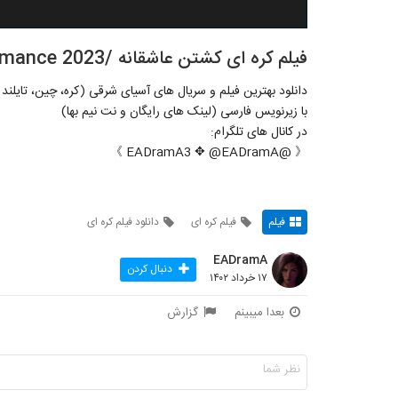
فیلم کره ای کشتن عاشقانه /Killing Romance 2023
دانلود بهترین فیلم و سریال های آسیای شرقی (کره، چین، تایلند و
با زیرنویس فارسی (لینک های رایگان و نت نیم بها)
در کانال های تلگرام:
《 @EADramA3 ✥ @EADramA 》
فیلم
فیلم کره ای
دانلود فیلم کره ای
EADramA
دنبال کردن
۱۷ خرداد ۱۴۰۲
بعدا میبینم
گزارش