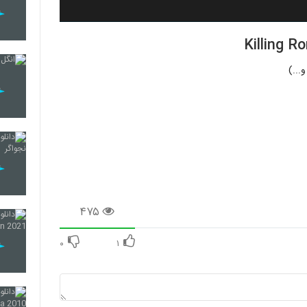
...)
۴۷۵
۰
۱