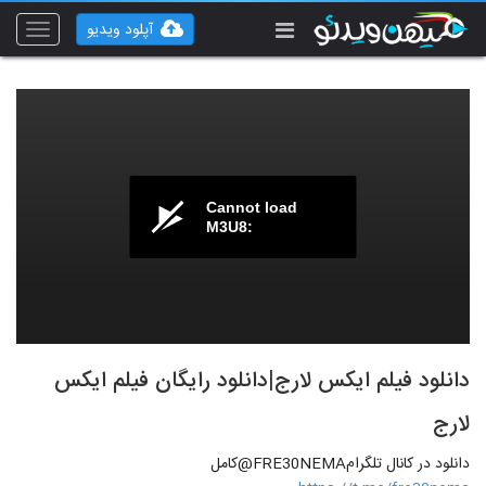
آپلود ویدیو
Toggle
vigation
Cannot load
M3U8:
دانلود فیلم ایکس لارج|دانلود رایگان فیلم ایکس
لارج
دانلود در کانال تلگرامFRE30NEMA@کامل