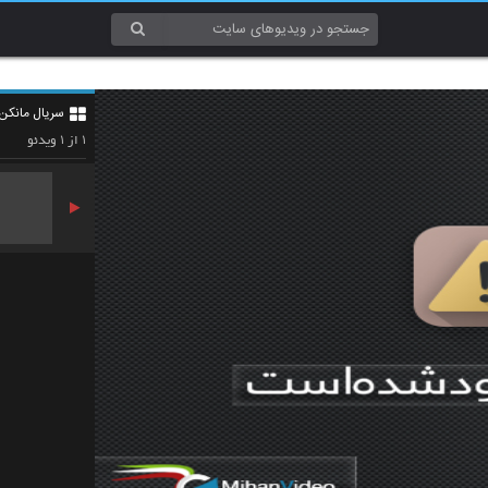
سریال مانکن
۱
۱
از
ویدئو