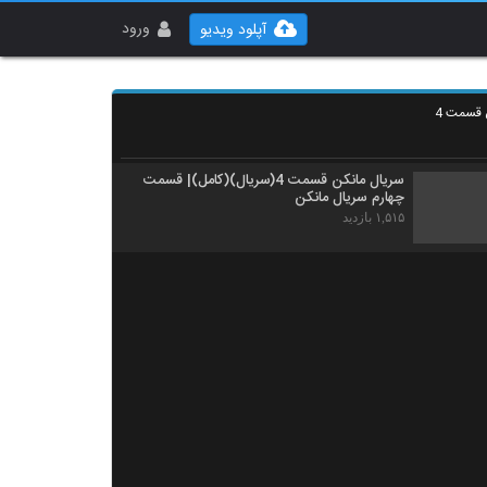
ورود
آپلود ویدیو
 قسمت 4
سریال مانکن قسمت 4(سریال)(کامل)| قسمت
چهارم سریال مانکن
۱,۵۱۵ بازدید