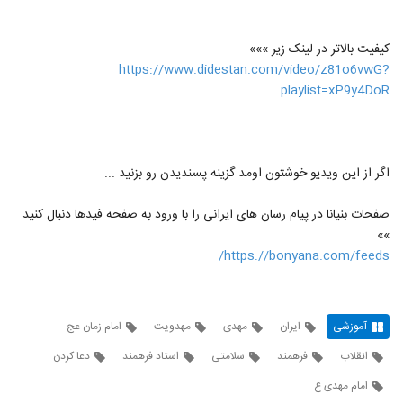
کیفیت بالاتر در لینک زیر »»»
https://www.didestan.com/video/z81o6vwG?
playlist=xP9y4DoR
اگر از این ویدیو خوشتون اومد گزینه پسندیدن رو بزنید ...
صفحات بنیانا در پیام رسان های ایرانی را با ورود به صفحه فیدها دنبال کنید
»»
https://bonyana.com/feeds/
آموزشی
ایران
مهدی
مهدویت
امام زمان عج
انقلاب
فرهمند
سلامتی
استاد فرهمند
دعا کردن
امام مهدی ع