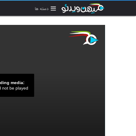
دسته ها
ading media:
d not be played