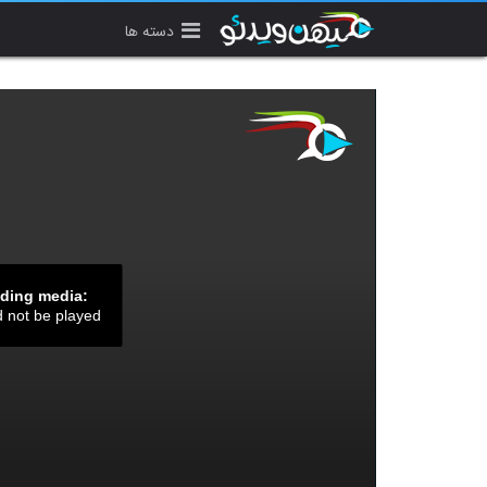
دسته ها
ading media:
d not be played