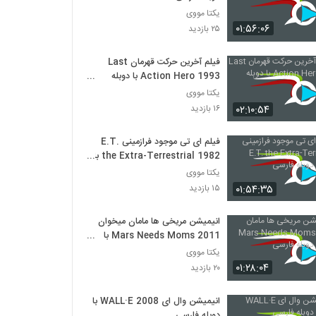
یکتا مووی
۰۱:۵۶:۰۶
۲۵ بازدید
فیلم آخرین حرکت قهرمان Last
Action Hero 1993 با دوبله
فارسی
یکتا مووی
۰۲:۱۰:۵۴
۱۶ بازدید
فیلم ای تی موجود فرازمینی E.T.
the Extra-Terrestrial 1982 با
دوبله فارسی
یکتا مووی
۰۱:۵۴:۳۵
۱۵ بازدید
انیمیشن مریخی ها مامان میخوان
Mars Needs Moms 2011 با
دوبله فارسی
یکتا مووی
۰۱:۲۸:۰۴
۲۰ بازدید
انیمیشن وال ای WALL·E 2008 با
دوبله فارسی