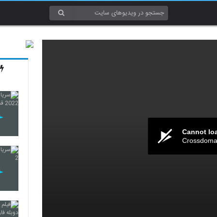
Cannot lo
Crossdomai