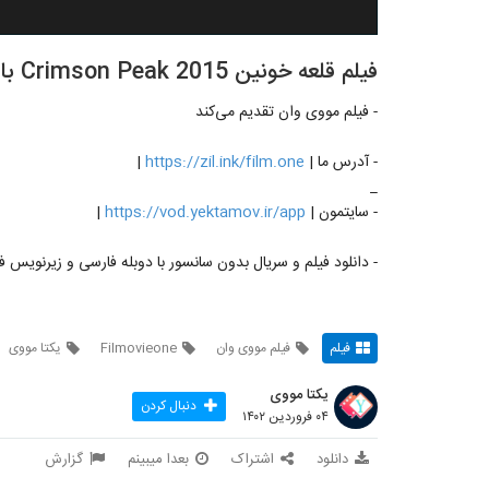
فیلم قلعه خونین Crimson Peak 2015 با دوبله فارسی
- فیلم مووی وان تقدیم می‌کند
- آدرس ما |
https://zil.ink/film.one
|
_
- سایتمون |
https://vod.yektamov.ir/app
|
- دانلود فیلم و سریال بدون سانسور با دوبله فارسی و زیرنویس
فیلم
فیلم مووی وان
Filmovieone
یکتا مووی
یکتا مووی
دنبال کردن
۰۴ فروردین ۱۴۰۲
دانلود
اشتراک
بعدا میبینم
گزارش