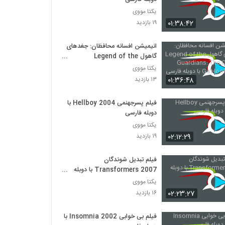
یکتا مووی
۰۱:۳۸:۴۲
۱۹ بازدید
انیمیشن افسانه محافظان: جغدهای
گاهول Legend of the
Guardians: The Owls of
یکتا مووی
Ga’Hoole 2010 با دوبله فارسی
۰۱:۳۶:۴۸
۱۳ بازدید
فیلم پسرجهنمی Hellboy 2004 با
دوبله فارسی
یکتا مووی
۰۲:۱۲:۲۹
۱۹ بازدید
فیلم تبدیل شوندگان
Transformers 2007 با دوبله
فارسی
یکتا مووی
۰۲:۲۳:۲۷
۱۶ بازدید
فیلم بی خوابی Insomnia 2002 با