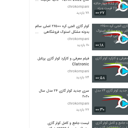
هزار گاز R32 چهار حالته سرد و گرم
chrokompani
موتور T3 قیمت ویژه 10,500
۰۰:۲۷
۷۸ بازدید
کولر گازی الجی کره ۲۶۵۰۰ اصلی سالم
بدونه مشکل استوک فروشگاهی
اروپایی قیمت 11,500,000تومان
chrokompani
۰۰:۱۸
۷۰ بازدید
فیلم معرفی و کارکرد کولر گازی پرتابل
Clatronic
chrokompani
۰۰:۵۸
۷۴ بازدید
سری جدید کولر گازی ۲۴ مدل سال
۲۰۲۰
chrokompani
۰۰:۳۰
۷۷ بازدید
لیست جامع و کامل کولر گازی