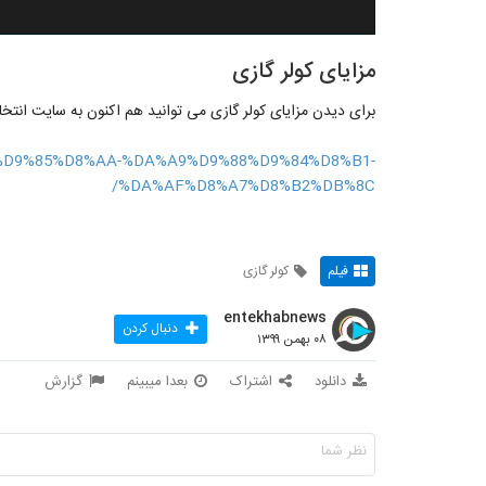
مزایای کولر گازی
برای دیدن مزایای کولر گازی می توانید هم اکنون به سایت انتخا
%8C%D9%85%D8%AA-%DA%A9%D9%88%D9%84%D8%B1-
%DA%AF%D8%A7%D8%B2%DB%8C/
فیلم
کولر گازی
entekhabnews
دنبال کردن
۰۸ بهمن ۱۳۹۹
دانلود
اشتراک
بعدا میبینم
گزارش