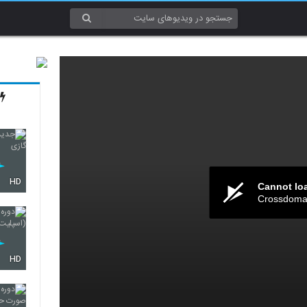
HD
Cannot lo
Crossdomai
HD