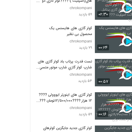
های(اسپلیت ) ????کولر گازی دو
تیکه دیواری ????کولر گازی ایستاده
chrokompani
????کولر گازی پرتابل ????داکت
۰۲:۳۰
۵۹ بازدید
اسپلیت ????کولر گازی پنجره
کولر گازی های هایسنس یک
محصول بی نظیر
chrokompani
۰۰:۲۴
۷۹ بازدید
تست قدرت پرتاب باد کولر گازی های
شارپ كولر گازي شارپ موتور متسي
بوشي ژاپن
chrokompani
۰۰:۵۷
۵۴ بازدید
کولر گازی های اینورتر ایووولی ????
۱۲ هزار ????۱۲/۵۰۰/۰۰۰تومان ????
۱۸ هزار ???? ۱۴/۹۰۰/۰۰۰تومان ????
chrokompani
۲۴ هزار ???? ۱۹/۳۰۰/۰۰۰تومان
۰۰:۱۶
۵۹ بازدید
????ارسال تک و عمده برای
کولر گازی جدید جایگزین کولر‌های