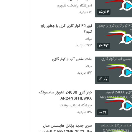
آموزشگاه پایتخت فناوری
۰۵:۵۴
۱۷ بازدید
ارور F0 کولر گازی گری را چطور رفع
کنیم؟
میلاد
۰۲:۴۳
۳۲۳ بازدید
علت نشتی آب از کولر گازی
میلاد
۱۴۷ بازدید
۰۴:۰۷
کولر گازی 24000 اینورتر سامسونگ
AR24NSFHEWKX
فروشگاه اینرنتی بونتک
۰۰:۱۹
۱۳۸ بازدید
سری جدید پرتابل هایسنس مدل
سال 2022 QAP-12HR ظرفیت ۱۲